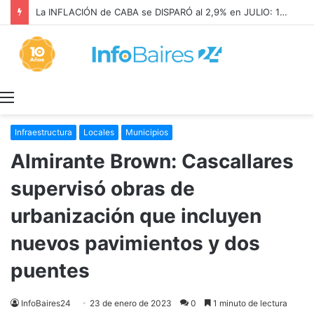
La INFLACIÓN de CABA se DISPARÓ al 2,9% en JULIO: 19,4% en 2026
Menú
Infraestructura
Locales
Municipios
Almirante Brown: Cascallares
supervisó obras de
urbanización que incluyen
nuevos pavimientos y dos
puentes
InfoBaires24
23 de enero de 2023
0
1 minuto de lectura