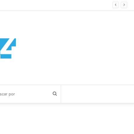
a Cuerva
Buscar
por