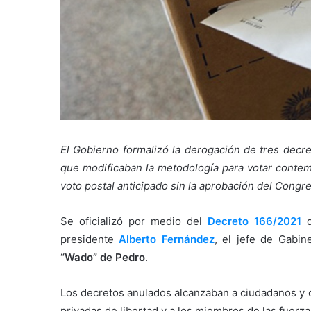
El Gobierno formalizó la derogación de tres decre
que modificaban la metodología para votar contemp
voto postal anticipado sin la aprobación del Congr
Se oficializó por medio del
Decreto 166/2021
q
presidente
Alberto Fernández
, el jefe de Gabin
“Wado” de Pedro
.
Los decretos anulados alcanzaban a ciudadanos y c
privadas de libertad y a los miembros de las fuerza