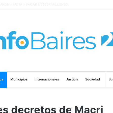
bajo «tenemos que aprender a dialogar y a tratarnos bien» Mons. Garcí
ica
Municipios
Internacionales
Justicia
Sociedad
es decretos de Macri