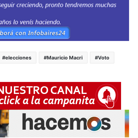
elecciones
Mauricio Macri
Voto