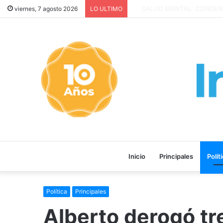
San Cayetano: Paz, Pan y Tra
viernes, 7 agosto 2026
LO ULTIMO
Inicio
Principales
Polít
Política
Principales
Alberto derogó tr