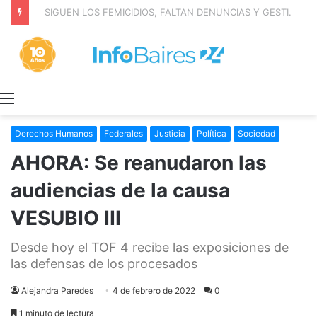
Anillo digital de seguridad en Marcos Paz y Las Heras
Menú
Derechos Humanos
Federales
Justicia
Política
Sociedad
AHORA: Se reanudaron las
audiencias de la causa
VESUBIO III
Desde hoy el TOF 4 recibe las exposiciones de
las defensas de los procesados
Alejandra Paredes
4 de febrero de 2022
0
1 minuto de lectura