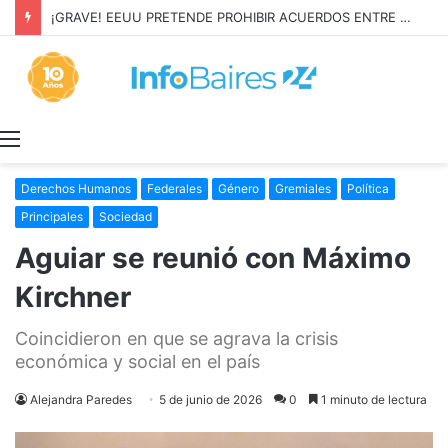
¡GRAVE! EEUU PRETENDE PROHIBIR ACUERDOS ENTRE CHINA Y UNA COOPERATIVA EN NEUQUÉN
Menú
Derechos Humanos
Federales
Género
Gremiales
Política
Principales
Sociedad
Aguiar se reunió con Máximo
Kirchner
Coincidieron en que se agrava la crisis
económica y social en el país
Alejandra Paredes
5 de junio de 2026
0
1 minuto de lectura