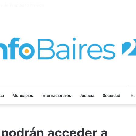
 de Propiedad Privada
ica
Municipios
Internacionales
Justicia
Sociedad
 podrán acceder a