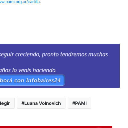
ww.pami.org.ar/cartilla
.
legir
Luana Volnovich
PAMI