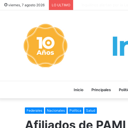
Inquilinos alertan por la Ley
viernes, 7 agosto 2026
LO ULTIMO
Inicio
Principales
Polít
Federales
Nacionales
Política
Salud
Afiliados de PAMI