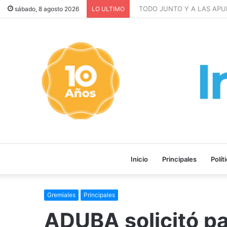
TODO JUNTO Y A LAS APURADAS
sábado, 8 agosto 2026
LO ULTIMO
Inicio
Principales
Polít
Gremiales
Principales
ADUBA solicitó pa