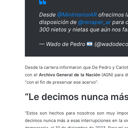
Desde
@MinInteriorAR
ofrecimos l
disposición de
@renaper_ar
para c
300 nietos y nietas que aún nos fa
— Wado de Pedro
(@wadodecor
Desde la cartera informaron que De Pedro y Carlo
con el
Archivo General de la Nación
(AGN) para di
“con el fin de preservar ese acervo”.
“Le decimos nunca más 
“Estos son hechos para nosotros son muy impor
decimos nunca más a esas interrupciones en la vi
democracia, el 10 de diciembre de 2023. Para mí e