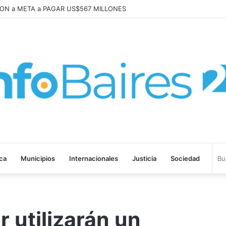
abajo «tenemos que aprender a dialogar y a tratarnos bien» Mons. Garc
ica
Municipios
Internacionales
Justicia
Sociedad
 utilizarán un