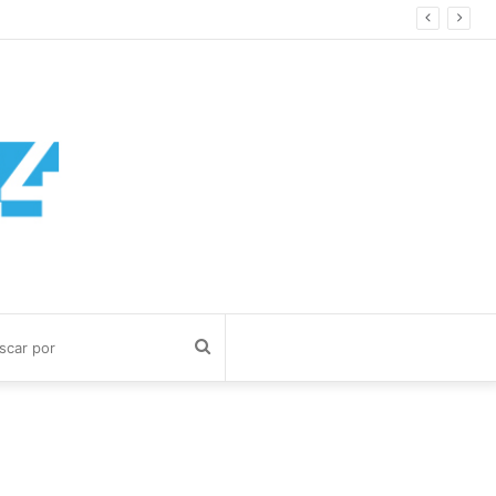
ía Cuerva
Buscar
por