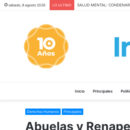
San Cayetano: Paz, Pan y Tr
sábado, 8 agosto 2026
LO ULTIMO
Inicio
Principales
Polít
Derechos Humanos
Principales
Abuelas y Renaper