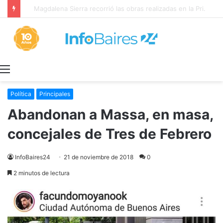
Magdalena Sierra recorrió las obras realizadas en la Primaria 36
Menú
Política
Principales
Abandonan a Massa, en masa,
concejales de Tres de Febrero
InfoBaires24
21 de noviembre de 2018
0
2 minutos de lectura