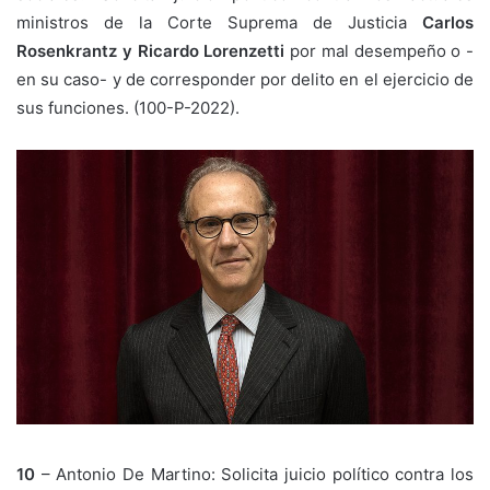
ministros de la Corte Suprema de Justicia
Carlos
Rosenkrantz
y Ricardo Lorenzetti
por mal desempeño o -
en su caso- y de corresponder por delito en el ejercicio de
sus funciones. (100-P-2022).
10
– Antonio De Martino: Solicita juicio político contra los