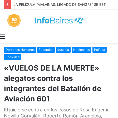
LA PELÍCULA “MALVINAS: LEGADO DE SANGRE” SE ESTRENARÁ EN PRIME VIDEO
Menú
Derechos Humanos
Federales
Justicia
Nacionales
Política
Sociedad
«VUELOS DE LA MUERTE»
alegatos contra los
integrantes del Batallón de
Aviación 601
El juicio se centra en los casos de Rosa Eugenia
Novillo Corvalán, Roberto Ramón Arancibia,