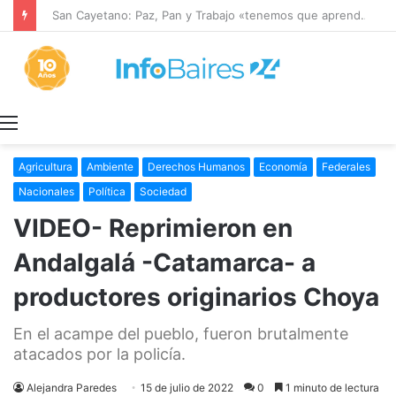
San Cayetano: Paz, Pan y Trabajo «tenemos que aprender a dialogar y a tratarnos bien» Mons. García Cuerva
Menú
Agricultura
Ambiente
Derechos Humanos
Economía
Federales
Nacionales
Política
Sociedad
VIDEO- Reprimieron en
Andalgalá -Catamarca- a
productores originarios Choya
En el acampe del pueblo, fueron brutalmente
atacados por la policía.
Alejandra Paredes
15 de julio de 2022
0
1 minuto de lectura