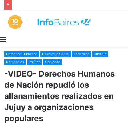
De criador de perros a ingeniero agrónomo, semillero y especialista en suelos, una vida dedicada a las ciencias agrarias
Menú
Derechos Humanos
Desarrollo Social
Federales
Justicia
Nacionales
Política
Sociedad
-VIDEO- Derechos Humanos
de Nación repudió los
allanamientos realizados en
Jujuy a organizaciones
populares