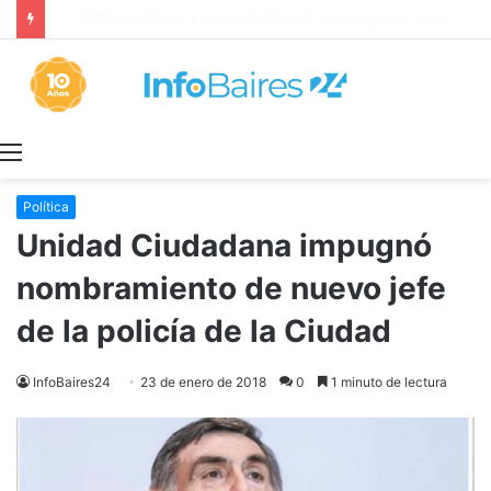
La INFLACIÓN de CABA se DISPARÓ al 2,9% en JULIO: 19,4% en 2026
Menú
Política
Unidad Ciudadana impugnó
nombramiento de nuevo jefe
de la policía de la Ciudad
InfoBaires24
23 de enero de 2018
0
1 minuto de lectura