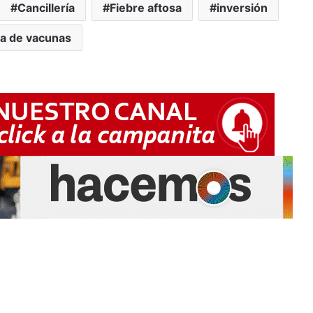
Cancillería
Fiebre aftosa
inversión
ta de vacunas