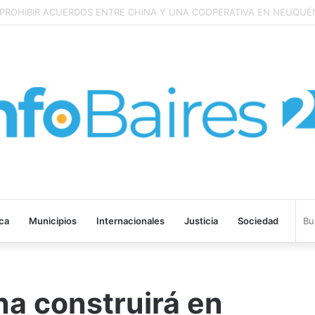
ROHIBIR ACUERDOS ENTRE CHINA Y UNA COOPERATIVA EN NEUQUÉN
ica
Municipios
Internacionales
Justicia
Sociedad
na construirá en