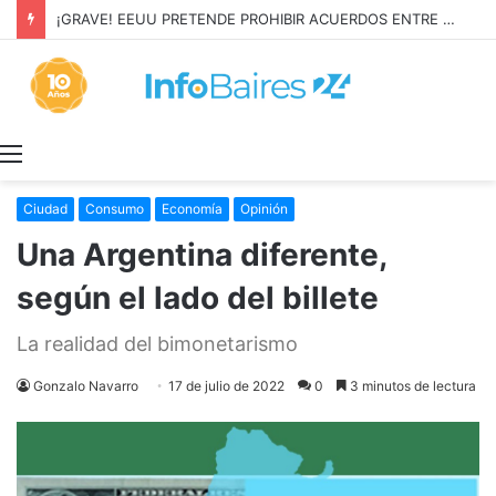
¡GRAVE! EEUU PRETENDE PROHIBIR ACUERDOS ENTRE CHINA Y UNA COOPERATIVA EN NEUQUÉN
Menú
Ciudad
Consumo
Economía
Opinión
Una Argentina diferente,
según el lado del billete
La realidad del bimonetarismo
Gonzalo Navarro
17 de julio de 2022
0
3 minutos de lectura