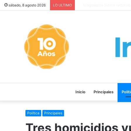
LA PELÍCULA “MALVINAS: L
sábado, 8 agosto 2026
LO ULTIMO
Inicio
Principales
Polít
Política
Principales
Tres homicidios v