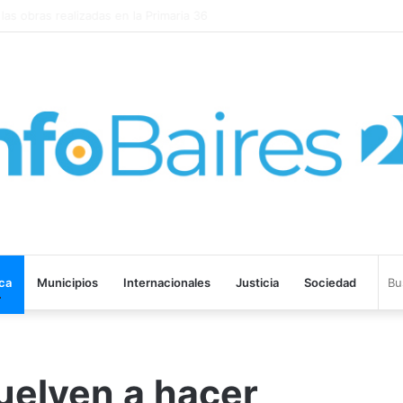
EGADO DE SANGRE” SE ESTRENARÁ EN PRIME VIDEO
ica
Municipios
Internacionales
Justicia
Sociedad
uelven a hacer