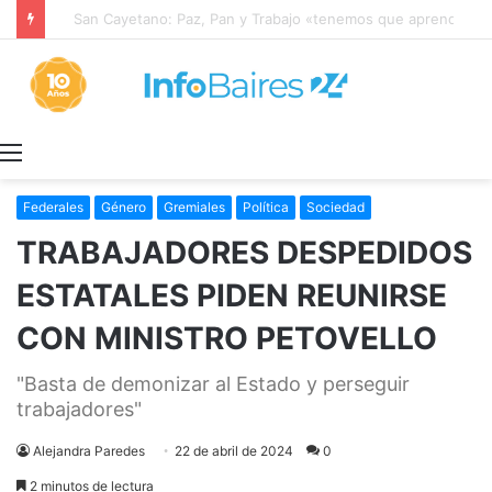
San Cayetano: Paz, Pan y Trabajo «tenemos que aprender a dialogar y a tratarnos bien» Mons. García Cuerva
Menú
Federales
Género
Gremiales
Política
Sociedad
TRABAJADORES DESPEDIDOS
ESTATALES PIDEN REUNIRSE
CON MINISTRO PETOVELLO
"Basta de demonizar al Estado y perseguir
trabajadores"
Alejandra Paredes
22 de abril de 2024
0
2 minutos de lectura