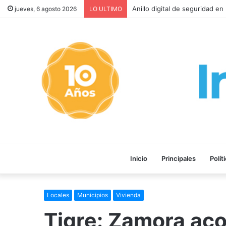
Provincia rechazó la reforma
jueves, 6 agosto 2026
LO ULTIMO
Inicio
Principales
Polít
Locales
Municipios
Vivienda
Tigre: Zamora aco