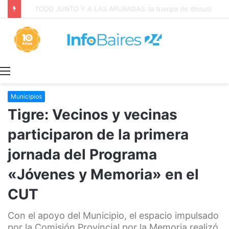
La INFLACIÓN de CABA se DISPARÓ al 2,9% en JULIO: 19,4% en 2026
Menú
Municipios
Tigre: Vecinos y vecinas
participaron de la primera
jornada del Programa
«Jóvenes y Memoria» en el
CUT
Con el apoyo del Municipio, el espacio impulsado
por la Comisión Provincial por la Memoria realizó