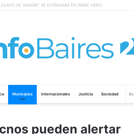
EGADO DE SANGRE” SE ESTRENARÁ EN PRIME VIDEO
ica
Municipios
Internacionales
Justicia
Sociedad
vecnos pueden alertar