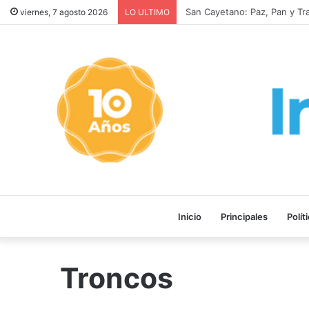
San Cayetano: Paz, Pan y Tra
viernes, 7 agosto 2026
LO ULTIMO
Inicio
Principales
Polít
Troncos