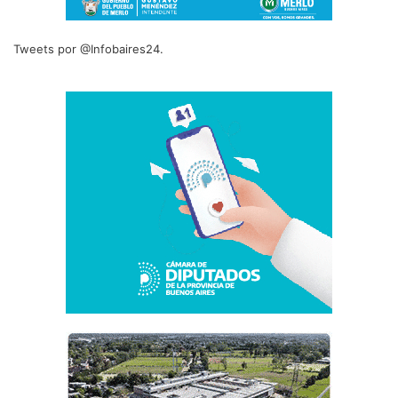
Tweets por @Infobaires24.