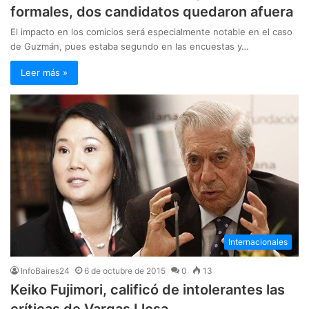
formales, dos candidatos quedaron afuera
El impacto en los comicios será especialmente notable en el caso
de Guzmán, pues estaba segundo en las encuestas y…
Leer más »
Internacionales
InfoBaires24
6 de octubre de 2015
0
13
Keiko Fujimori, calificó de intolerantes las
críticas de Vargas Llosa