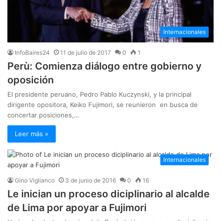
Internacionales
InfoBaires24
11 de julio de 2017
0
1
Perù: Comienza diálogo entre gobierno y
oposición
El presidente peruano, Pedro Pablo Kuczynski, y la principal
dirigente opositora, Keiko Fujimori, se reunieron en busca de
concertar posiciones,…
Leer más »
Internacionales
Gino Viglianco
3 de junio de 2016
0
16
Le inician un proceso diciplinario al alcalde
de Lima por apoyar a Fujimori