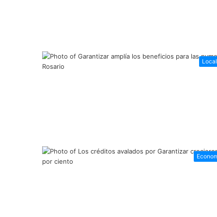
Loca
Econom