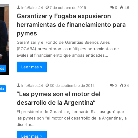
InfoBaires24
7 de octubre de 2015
0
46
Garantizar y Fogaba expusieron
herramientas de financiamiento para
pymes
Garantizar y el Fondo de Garantías Buenos Aires
(FOGABA) presentaron las múltiples herramientas de
avales al financiamiento que ambas entidades…
Leer más »
ios
InfoBaires24
30 de septiembre de 2015
0
34
ía
“Las pymes son el motor del
desarrollo de la Argentina”
El presidente de Garantizar, Leonardo Rial, aseguró que
las pymes son “el motor del desarrollo de la Argentina”, al
disertar…
Leer más »