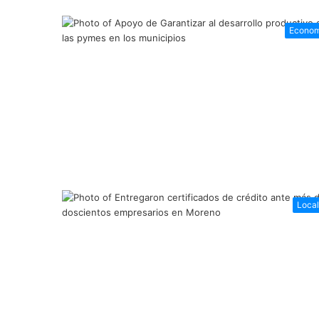
Econom
Loca