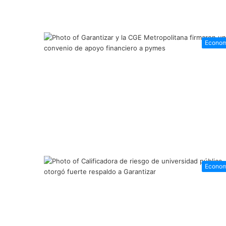
Econom
Econom