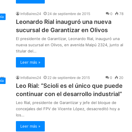
InfoBaires24
24 de septiembre de 2015
0
78
ía
Leonardo Rial inauguró una nueva
sucursal de Garantizar en Olivos
El presidente de Garantizar, Leonardo Rial, inauguró una
nueva sucursal en Olivos, en avenida Maipú 2324, junto al
titular del…
Leer más »
InfoBaires24
22 de septiembre de 2015
0
20
ía
Leo Rial: “Scioli es el único que puede
continuar con el desarrollo industrial”
Leo Rial, presidente de Garantizar y jefe del bloque de
concejales del FPV de Vicente López, desacreditó hoy a
los…
Leer más »