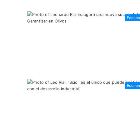
Econom
Econom