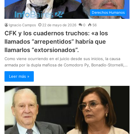
Derechos Humanos
Ignacio Campos
22 de mayo de 2026
0
56
CFK y los cuadernos truchos: «a los
llamados “arrepentidos” habría que
llamarlos “extorsionados”.
Como viene ocurriendo en el juicio desde sus inicios, la causa
armada por la dupla mafiosa de Comodoro Py, Bonadío-Stornelli,…
Leer más »