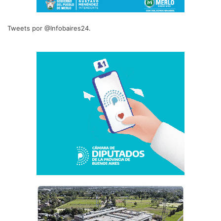
Tweets por @Infobaires24.