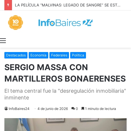
LA PELÍCULA “MALVINAS: LEGADO DE SANGRE” SE ESTRENARÁ EN PRIME VIDEO
Menú
Destacados
Economía
Federales
Política
SERGIO MASSA CON
MARTILLEROS BONAERENSES
El tema central fue la "desregulación inmobiliaria"
inminente
InfoBaires24
4 de junio de 2026
0
1 minuto de lectura