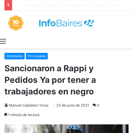
Con solo el DNI o la patente la Provincia lanzó un asistente virtual para consultar infracciones en segundos
Menú
Gremiales
Principales
Sancionaron a Rappi y
Pedidos Ya por tener a
trabajadores en negro
Manuel Caballero Vivas
23 de junio de 2021
0
1 minuto de lectura