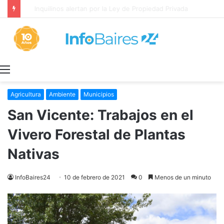
Inquilinos alertan por la Ley de Propiedad Privada
Menú
Agricultura
Ambiente
Municipios
San Vicente: Trabajos en el
Vivero Forestal de Plantas
Nativas
InfoBaires24
10 de febrero de 2021
0
Menos de un minuto