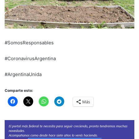
#SomosResponsables
#CoronavirusArgentina
#ArgentinaUnida
Comparte esto:
Más