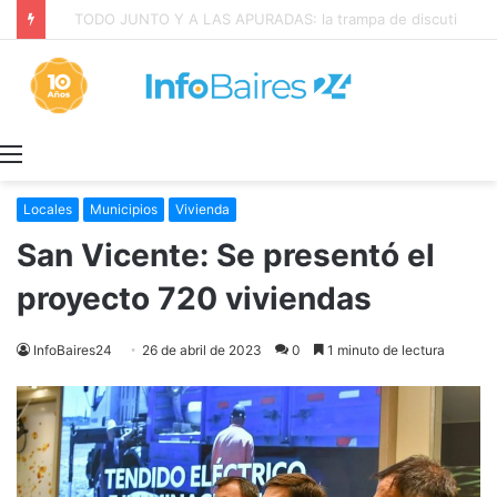
La INFLACIÓN de CABA se DISPARÓ al 2,9% en JULIO: 19,4% en 2026
Menú
Locales
Municipios
Vivienda
San Vicente: Se presentó el
proyecto 720 viviendas
InfoBaires24
26 de abril de 2023
0
1 minuto de lectura