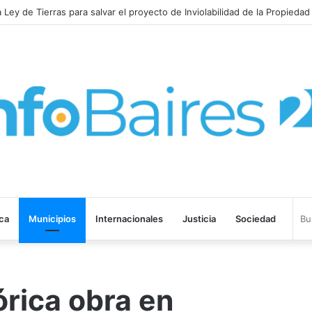
no corre de las negociaciones a Sturzenegger con los prácticos marít
ica
Municipios
Internacionales
Justicia
Sociedad
órica obra en