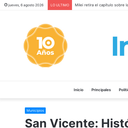
¡HOMBRE AL AGUA!: El gobier
jueves, 6 agosto 2026
LO ULTIMO
Inicio
Principales
Polít
Municipios
San Vicente: Hist