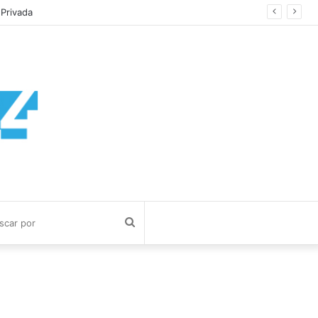
imos
Buscar
por