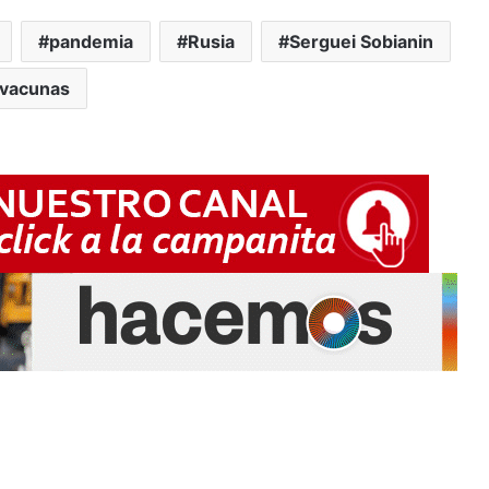
pandemia
Rusia
Serguei Sobianin
vacunas