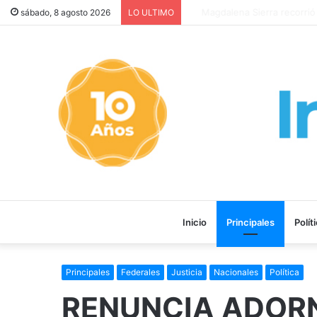
LA PELÍCULA “MALVINAS: L
sábado, 8 agosto 2026
LO ULTIMO
Inicio
Principales
Polít
Principales
Federales
Justicia
Nacionales
Política
RENUNCIA ADORN