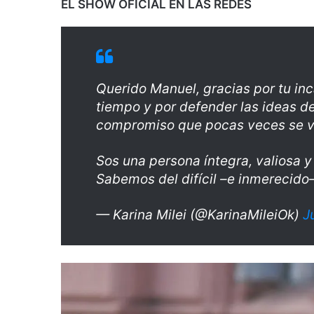
EL SHOW OFICIAL EN LAS REDES
Querido Manuel, gracias por tu in
tiempo y por defender las ideas de
compromiso que pocas veces se v
Sos una persona íntegra, valiosa 
Sabemos del difícil –e inmerecid
— Karina Milei (@KarinaMileiOk)
J