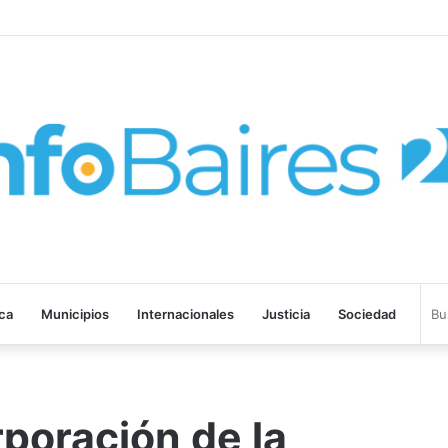
n Marcos Paz y Las Heras
ica
Municipios
Internacionales
Justicia
Sociedad
rporación de la