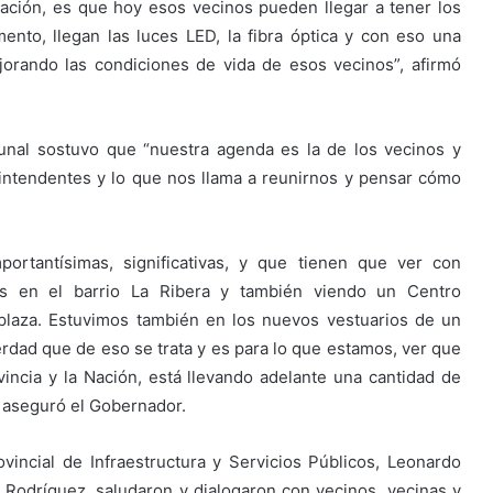
nación, es que hoy esos vecinos pueden llegar a tener los
imento, llegan las luces LED, la fibra óptica y con eso una
jorando las condiciones de vida de esos vecinos”, afirmó
munal sostuvo que “nuestra agenda es la de los vecinos y
 intendentes y lo que nos llama a reunirnos y pensar cómo
portantísimas, significativas, y que tienen que ver con
os en el barrio La Ribera y también viendo un Centro
plaza. Estuvimos también en los nuevos vestuarios de un
rdad que de eso se trata y es para lo que estamos, ver que
incia y la Nación, está llevando adelante una cantidad de
, aseguró el Gobernador.
vincial de Infraestructura y Servicios Públicos, Leonardo
ez Rodríguez, saludaron y dialogaron con vecinos, vecinas y