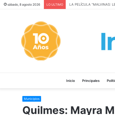
LA PELÍCULA “MALVINAS: L
sábado, 8 agosto 2026
LO ULTIMO
Inicio
Principales
Polít
Municipios
Quilmes: Mayra M