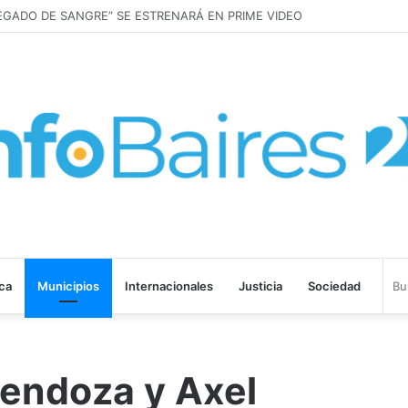
EGADO DE SANGRE” SE ESTRENARÁ EN PRIME VIDEO
ica
Municipios
Internacionales
Justicia
Sociedad
endoza y Axel