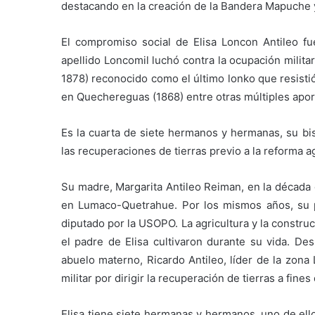
destacando en la creación de la Bandera Mapuche y
El compromiso social de Elisa Loncon Antileo f
apellido Loncomil luchó contra la ocupación milit
1878) reconocido como el último lonko que resistió
en Quechereguas (1868) entre otras múltiples aport
Es la cuarta de siete hermanos y hermanas, su bi
las recuperaciones de tierras previo a la reforma a
Su madre, Margarita Antileo Reiman, en la década d
en Lumaco-Quetrahue. Por los mismos años, su pa
diputado por la USOPO. La agricultura y la constru
el padre de Elisa cultivaron durante su vida. De
abuelo materno, Ricardo Antileo, líder de la zona
militar por dirigir la recuperación de tierras a fin
Elisa tiene siete hermanas y hermanos, uno de ell