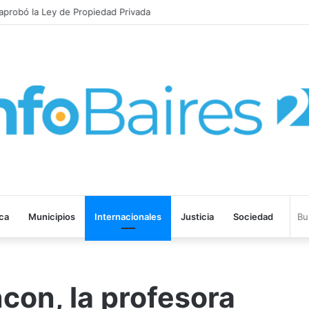
probó la Ley de Propiedad Privada
ica
Municipios
Internacionales
Justicia
Sociedad
ncon, la profesora