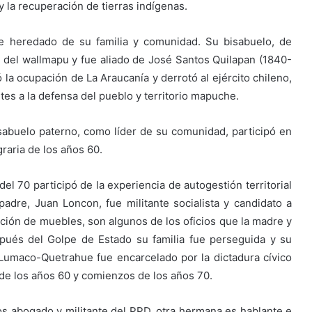
 la recuperación de tierras indígenas.
ue heredado de su familia y comunidad. Su bisabuelo, de
ar del wallmapu y fue aliado de José Santos Quilapan (1840-
 la ocupación de La Araucanía y derrotó al ejército chileno,
es a la defensa del pueblo y territorio mapuche.
sabuelo paterno, como líder de su comunidad, participó en
graria de los años 60.
el 70 participó de la experiencia de autogestión territorial
dre, Juan Loncon, fue militante socialista y candidato a
cción de muebles, son algunos de los oficios que la madre y
spués del Golpe de Estado su familia fue perseguida y su
 Lumaco-Quetrahue fue encarcelado por la dictadura cívico
es de los años 60 y comienzos de los años 70.
os abogado y militante del PPD, otra hermana es hablante e