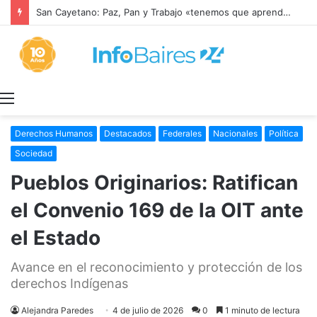
San Cayetano: Paz, Pan y Trabajo «tenemos que aprender a dialogar y a tratarnos bien» Mons. García Cuerva
Menú
Derechos Humanos
Destacados
Federales
Nacionales
Política
Sociedad
Pueblos Originarios: Ratifican
el Convenio 169 de la OIT ante
el Estado
Avance en el reconocimiento y protección de los
derechos Indígenas
Alejandra Paredes
4 de julio de 2026
0
1 minuto de lectura