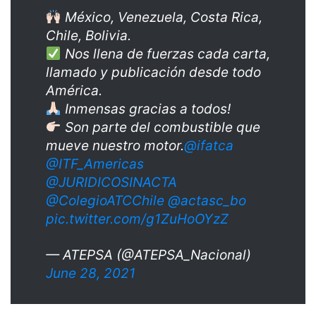
México, Venezuela, Costa Rica,
Chile, Bolivia.
Nos llena de fuerzas cada carta,
llamado y publicación desde todo
América.
Inmensas gracias a todos!
Son parte del combustible que
mueve nuestro motor.
@ifatca
@ITF_Americas
@JURIDICOSINACTA
@ColegioATCChile
@actasc_bo
pic.twitter.com/g1ZuHoOYzZ
— ATEPSA (@ATEPSA_Nacional)
June 28, 2021