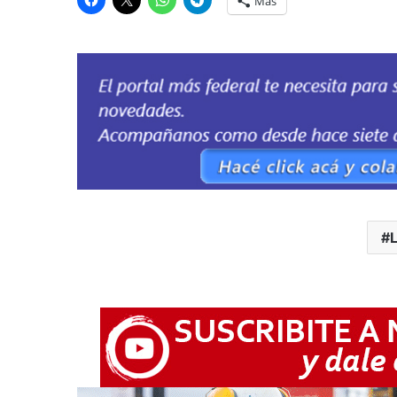
Más
L