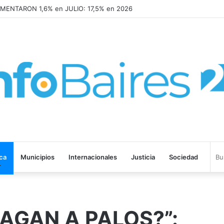
MENTARON 1,6% en JULIO: 17,5% en 2026
ica
Municipios
Internacionales
Justicia
Sociedad
AGAN A PALOS?”: