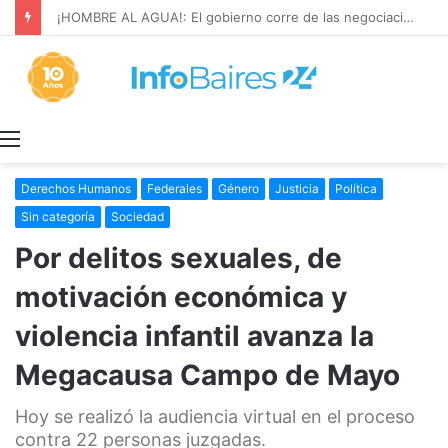
¡HOMBRE AL AGUA!: El gobierno corre de las negociaciones a Sturzenegger con los prácticos marítimos
Menú
Derechos Humanos
Federales
Género
Justicia
Política
Sin categoría
Sociedad
Por delitos sexuales, de
motivación económica y
violencia infantil avanza la
Megacausa Campo de Mayo
Hoy se realizó la audiencia virtual en el proceso
contra 22 personas juzgadas.