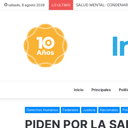
SALUD MENTAL: CONDEN
sábado, 8 agosto 2026
LO ULTIMO
Inicio
Principales
Polít
Derechos Humanos
Federales
Justicia
Nacionales
Pol
PIDEN POR LA S