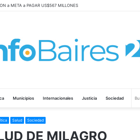
ARON a META a PAGAR US$567 MILLONES
ica
Municipios
Internacionales
Justicia
Sociedad
ítica
Salud
Sociedad
ALUD DE MILAGRO