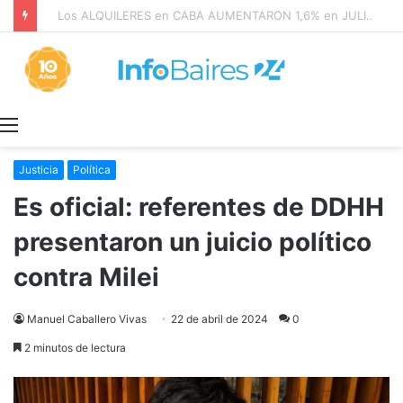
Los ALQUILERES en CABA AUMENTARON 1,6% en JULIO: 17,5% en 2026
Menú
Justicia
Política
Es oficial: referentes de DDHH
presentaron un juicio político
contra Milei
Manuel Caballero Vivas
22 de abril de 2024
0
2 minutos de lectura