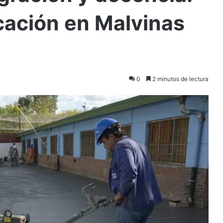
ucación en Malvinas
0
2 minutos de lectura