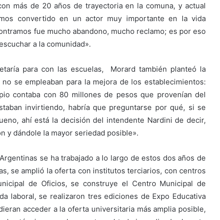
con más de 20 años de trayectoria en la comuna, y actual
emos convertido en un actor muy importante en la vida
ncontramos fue mucho abandono, mucho reclamo; es por eso
 escuchar a la comunidad».
taría para con las escuelas, Morard también planteó la
d no se empleaban para la mejora de los establecimientos:
pio contaba con 80 millones de pesos que provenían del
taban invirtiendo, habría que preguntarse por qué, si se
eno, ahí está la decisión del intendente Nardini de decir,
ón y dándole la mayor seriedad posible».
rgentinas se ha trabajado a lo largo de estos dos años de
s, se amplió la oferta con institutos terciarios, con centros
nicipal de Oficios, se construye el Centro Municipal de
ida laboral, se realizaron tres ediciones de Expo Educativa
ieran acceder a la oferta universitaria más amplia posible,