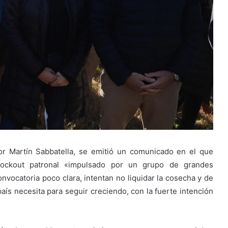
r Martín Sabbatella, se emitió un comunicado en el que
lockout patronal «impulsado por un grupo de grandes
nvocatoria poco clara, intentan no liquidar la cosecha y de
aís necesita para seguir creciendo, con la fuerte intención