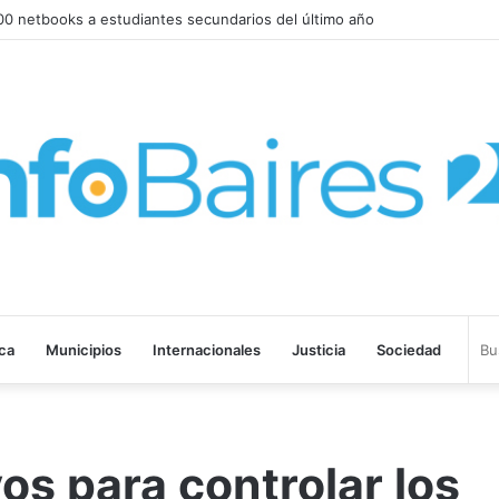
LTAN DENUNCIAS Y GESTION: MILEI NIEGA LA REALIDAD
ica
Municipios
Internacionales
Justicia
Sociedad
os para controlar los