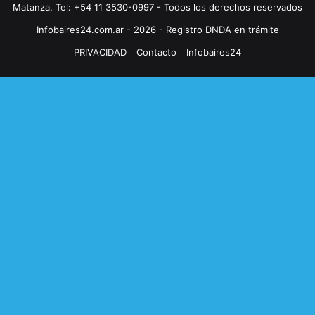
Matanza, Tel: +54 11 3530-0997 - Todos los derechos reservados
Infobaires24.com.ar - 2026 - Registro DNDA en trámite
PRIVACIDAD
Contacto
Infobaires24