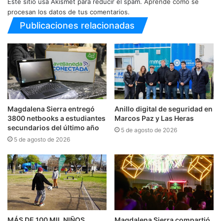
Este sitio usa Akismet para reducir el spam.
Aprende cómo se
procesan los datos de tus comentarios.
Publicaciones relacionadas
Magdalena Sierra entregó
Anillo digital de seguridad en
3800 netbooks a estudiantes
Marcos Paz y Las Heras
secundarios del último año
5 de agosto de 2026
5 de agosto de 2026
MÁS DE 100 MIL NIÑOS
Magdalena Sierra compartió