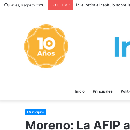
¡HOMBRE AL AGUA!: El gobier
jueves, 6 agosto 2026
LO ULTIMO
Inicio
Principales
Polít
Municipios
Moreno: La AFIP a