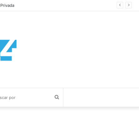
imos
Buscar
por