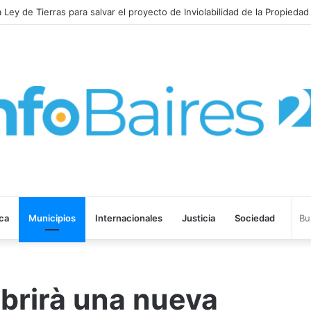
no corre de las negociaciones a Sturzenegger con los prácticos marít
ica
Municipios
Internacionales
Justicia
Sociedad
brirà una nueva