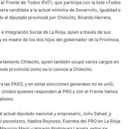
el Frente de Todos (FdT), que participa con la lista «Todos
ra candidata a la actual ministra de Desarrollo, Igualdad e
o al diputado provincial por Chilecito, Ricardo Herrera.
d e Integración Social de La Rioja, quien a través de sus
 y es madre de los dos hijos del gobernador de la Provincia,
partamento Chilecito, quien también ocupó varios cargos en
Oeste provincial como se lo conoce a Chilecito.
a las PASO, y en estas elecciones generales no se unió,
te Unidos quienes responden al PRO y con el Frente Vamos
alismo.
 actual diputado nacional y empresario, Julio Sahad, y
el peronismo, Nadina Reynoso. Fuentes del PRO en La Rioja
auricio Macri y Horacio Rodriguez Larreta, estos se