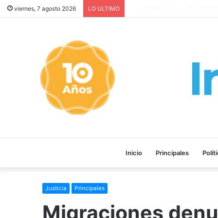
¡GRAVE! EEUU PRETENDE P
viernes, 7 agosto 2026
LO ULTIMO
Inicio
Principales
Polít
Justicia
Principales
Migraciones denu